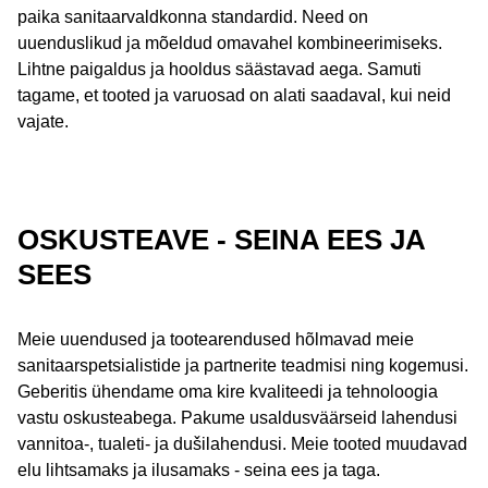
paika sanitaarvaldkonna standardid. Need on
uuenduslikud ja mõeldud omavahel kombineerimiseks.
Lihtne paigaldus ja hooldus säästavad aega. Samuti
tagame, et tooted ja varuosad on alati saadaval, kui neid
vajate.
OSKUSTEAVE - SEINA EES JA
SEES
Meie uuendused ja tootearendused hõlmavad meie
sanitaarspetsialistide ja partnerite teadmisi ning kogemusi.
Geberitis ühendame oma kire kvaliteedi ja tehnoloogia
vastu oskusteabega. Pakume usaldusväärseid lahendusi
vannitoa-, tualeti- ja dušilahendusi. Meie tooted muudavad
elu lihtsamaks ja ilusamaks - seina ees ja taga.