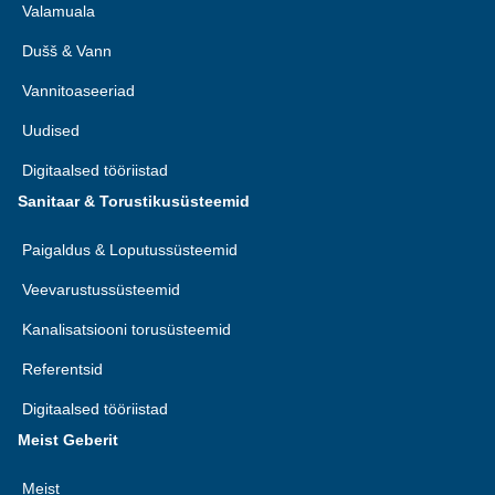
Valamuala
Dušš & Vann
Vannitoaseeriad
Uudised
Digitaalsed tööriistad
Sanitaar & Torustikusüsteemid
Paigaldus & Loputussüsteemid
Veevarustussüsteemid
Kanalisatsiooni torusüsteemid
Referentsid
Digitaalsed tööriistad
Meist Geberit
Meist