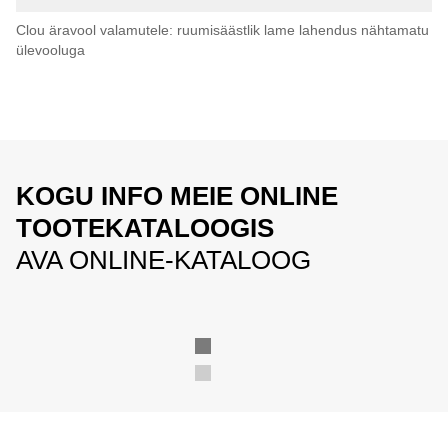
Clou äravool valamutele: ruumisäästlik lame lahendus nähtamatu
ülevooluga
KOGU INFO MEIE ONLINE
TOOTEKATALOOGIS
AVA ONLINE-KATALOOG