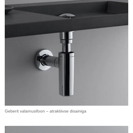
Geberit valamusifoon – atraktiivse disainiga