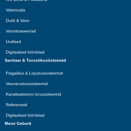
Valamuala
Dušš & Vann
Vannitoaseeriad
Uudised
Digitaalsed tööriistad
Sanitaar & Torustikusüsteemid
Paigaldus & Loputussüsteemid
Veevarustussüsteemid
Kanalisatsiooni torusüsteemid
Referentsid
Digitaalsed tööriistad
Meist Geberit