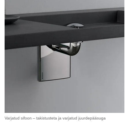
Varjatud sifoon – takistusteta ja varjatud juurdepääsuga