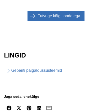
Tutvuge kõigi toodetega
LINGID
Geberiti paigaldussüsteemid
Jaga seda lehekülge