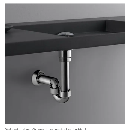
Geberit valamuäravool– proovitud ja testitud