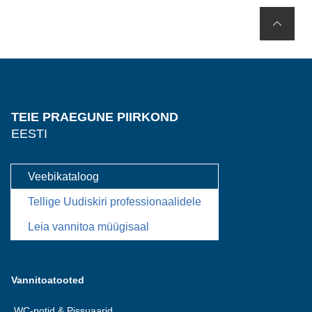
TEIE PRAEGUNE PIIRKOND
EESTI
Veebikataloog
Tellige Uudiskiri professionaalidele
Leia vannitoa müügisaal
Vannitoatooted
WC-potid & Pissuaarid