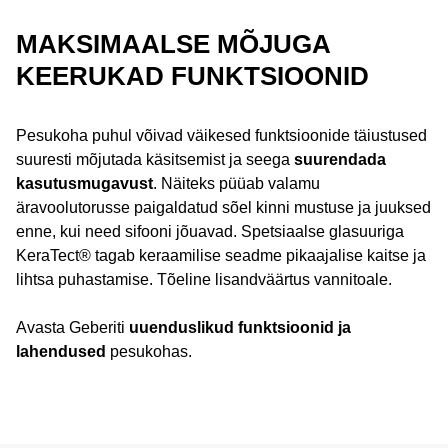
MAKSIMAALSE MÕJUGA
KEERUKAD FUNKTSIOONID
Pesukoha puhul võivad väikesed funktsioonide täiustused
suuresti mõjutada käsitsemist ja seega
suurendada
kasutusmugavust
. Näiteks püüab valamu
äravoolutorusse paigaldatud sõel kinni mustuse ja juuksed
enne, kui need sifooni jõuavad. Spetsiaalse glasuuriga
KeraTect® tagab keraamilise seadme pikaajalise kaitse ja
lihtsa puhastamise. Tõeline lisandväärtus vannitoale.
Avasta Geberiti
uuenduslikud funktsioonid ja
lahendused
pesukohas.