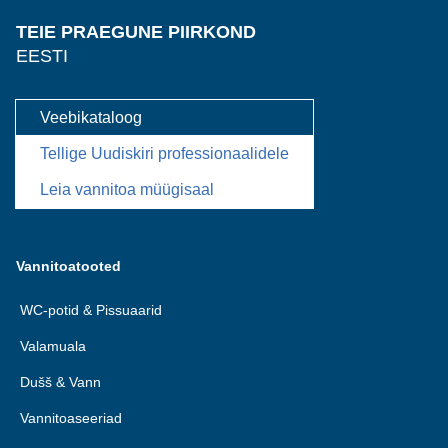
TEIE PRAEGUNE PIIRKOND
EESTI
Veebikataloog
Tellige Uudiskiri professionaalidele
Leia vannitoa müügisaal
Vannitoatooted
WC-potid & Pissuaarid
Valamuala
Dušš & Vann
Vannitoaseeriad