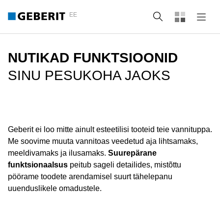
EE
Otsing
NUTIKAD FUNKTSIOONID
SINU PESUKOHA JAOKS
Geberit ei loo mitte ainult esteetilisi tooteid teie vannituppa.
Me soovime muuta vannitoas veedetud aja lihtsamaks,
meeldivamaks ja ilusamaks.
Suurepärane
funktsionaalsus
peitub sageli detailides, mistõttu
pöörame toodete arendamisel suurt tähelepanu
uuenduslikele omadustele.