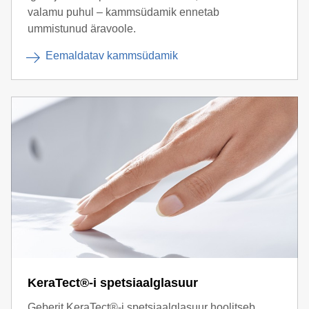
valamu puhul – kammsüdamik ennetab
ummistunud äravoole.
Eemaldatav kammsüdamik
KeraTect®-i spetsiaalglasuur
Geberit KeraTect®-i spetsiaalglasuur hoolitseb