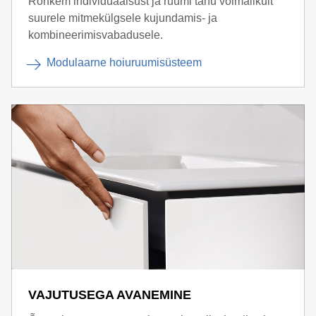
Rohkem individuaalsust ja ruumi tänu võimalikult
suurele mitmekülgsele kujundamis- ja
kombineerimisvabadusele.
Modulaarne hoiuruumisüsteem
VAJUTUSEGA AVANEMINE