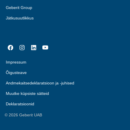
Geberit Group
Jätkusuutlikkus
Impressum
Õigusteave
Andmekaitsedeklaratsioon ja -juhised
Muutke küpsiste sätteid
Deklaratsioonid
©
2026
Geberit UAB